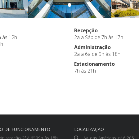
Recepção
h às 12h
2a a Sáb de 7h às 17h
1h
Administração
2a a 6a de 9h às 18h
Estacionamento
7h às 21h
IO DE FUNCIONAMENTO
LOCALIZAÇÃO
inistração 2ª à 6ª 09h às 18h
Av. das Américas, nº 6.205