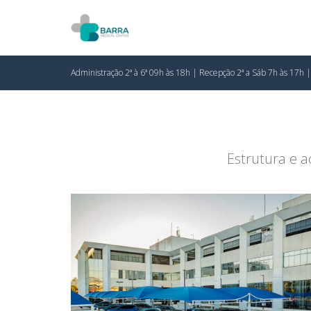
Administração 2ª à 6ª 09h às 18h | Recepção 2ª a Sáb 7h às 17h 
Estrutura e a